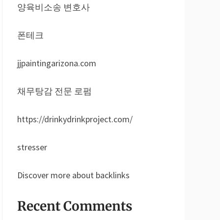
양육비소송 변호사
폰테크
jjpaintingarizona.com
채무탕감 전문 로펌
https://drinkydrinkproject.com/
stresser
Discover more about backlinks
Recent Comments