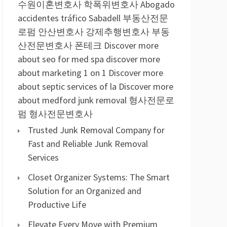
수원이혼변호사
학폭위변호사
Abogado
accidentes tráfico Sabadell
부동산전문
로펌
안산변호사
강제추행변호사
부동
산전문변호사
폰테크
Discover more
about seo for med spa
discover more
about marketing 1 on 1
Discover more
about septic services of la
Discover more
about medford junk removal
형사전문로
펌
형사전문변호사
Trusted Junk Removal Company for
Fast and Reliable Junk Removal
Services
Closet Organizer Systems: The Smart
Solution for an Organized and
Productive Life
Elevate Every Move with Premium