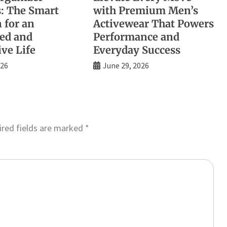
: The Smart
with Premium Men’s
 for an
Activewear That Powers
ed and
Performance and
ve Life
Everyday Success
026
June 29, 2026
red fields are marked
*